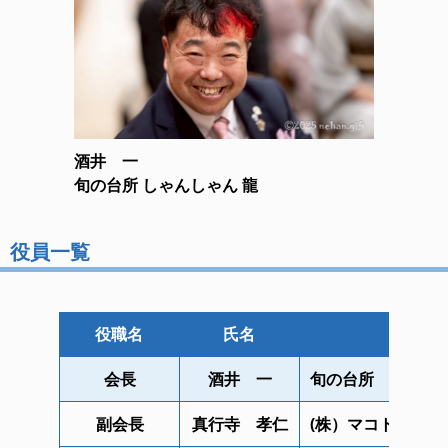
酒井 一
旬の台所 しゃんしゃん 龍
役員一覧
役職名
氏名
会長
酒井 一
旬の台所 しゃん
副会長
真行寺 孝仁
(株）マコトサービ