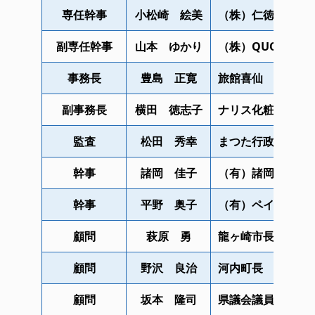
専任幹事
小松崎 絵美
（株）仁徳會
副専任幹事
山本 ゆかり
（株）QUORIA
事務長
豊島 正寛
旅館喜仙
副事務長
横田 徳志子
ナリス化粧品横田
監査
松田 秀幸
まつた行政書士事
幹事
諸岡 佳子
（有）諸岡
幹事
平野 奥子
（有）ペイント1
顧問
萩原 勇
龍ヶ崎市長
顧問
野沢 良治
河内町長
顧問
坂本 隆司
県議会議員