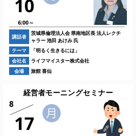
10
6:00～
茨城県倫理法人会 県南地区長 法人レクチ
講話者
ャラー 池田 あけみ 氏
テーマ
「明るく生きるには」
会社名
ライフマイスター株式会社
会場
旅館 喜仙
経営者モーニングセミナー
8
17