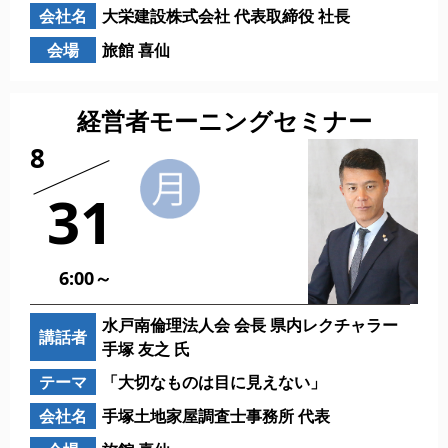
会社名
大栄建設株式会社 代表取締役 社長
会場
旅館 喜仙
経営者モーニングセミナー
8
31
6:00～
水戸南倫理法人会 会長 県内レクチャラー
講話者
手塚 友之 氏
テーマ
「大切なものは目に見えない」
会社名
手塚土地家屋調査士事務所 代表