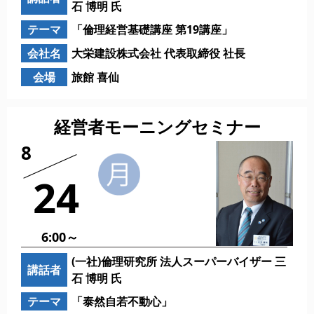
石 博明 氏
テーマ
「倫理経営基礎講座 第19講座」
会社名
大栄建設株式会社 代表取締役 社長
会場
旅館 喜仙
経営者モーニングセミナー
8
24
6:00～
(一社)倫理研究所 法人スーパーバイザー 三
講話者
石 博明 氏
テーマ
「泰然自若不動心」