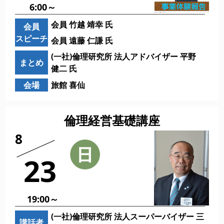
6:00～
会員 竹越 靖幸 氏
会員
スピーチ
会員 遠藤 仁謙 氏
(一社)倫理研究所 法人アドバイザー 平野
まとめ
健二 氏
会場
旅館 喜仙
倫理経営基礎講座
8
23
19:00～
(一社)倫理研究所 法人スーパーバイザー 三
講話者