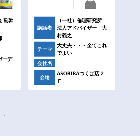
 副幹
（一社）倫理研究所
講話者
法人アドバイザー 大
村義之
却
大丈夫・・・全てこれ
テーマ
でよい
ガーデ
会社名
ASOBIBAつくば店２
会場
Ｆ
›