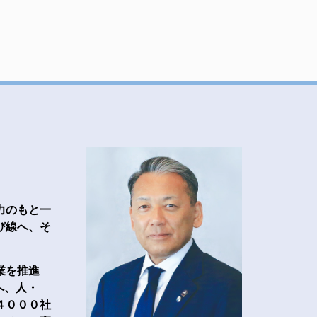
力のもと一
び線へ、そ
業を推進
へ、人・
４０００社