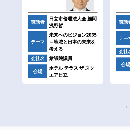
日立市倫理法人会 顧問
講話者
講話
浅野哲
未来へのビジョン2035
テー
テーマ
～地域と日本の未来を
考える
会社
会社名
衆議院議員
会
ホテル テラス ザ スク
会場
エア日立
‹