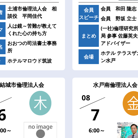
土浦市倫理法人会 相
会員 和田 隆志
会員
者
談役 平岡佳代
スピーチ
会員 野坂 立士
人は鏡～苦難が教えて
(一社)倫理研究所
マ
くれた心の持ち方
まとめ
局 参事 佐藤英夫
おおつの司法書士事務
アドバイザー
名
所
ホテル テラスザ
会場
ン水戸
場
ホテルマロウド筑波
結城市倫理法人会
水戸南倫理法人会
08
6
7
:00～
6:00～