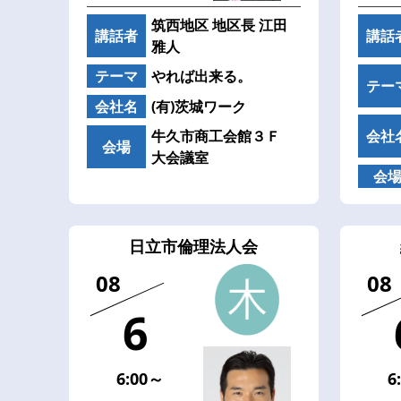
筑西地区 地区長 江田
講話者
講話
雅人
テーマ
やれば出来る。
テー
会社名
(有)茨城ワーク
牛久市商工会館３Ｆ
会社
会場
大会議室
会
日立市倫理法人会
08
08
6
6:00～
6