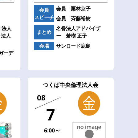
会員 栗林京子
会員
スピーチ
会員 斉藤裕樹
 法人
名誉法人アドバイザ
まとめ
 法人
ー 若槇 正子
会場
サンロード鹿島
ガーデ
つくば中央倫理法人会
08
7
6:00～