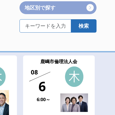
地区別で探す
検索
鹿嶋市倫理法人会
08
6
6:00～