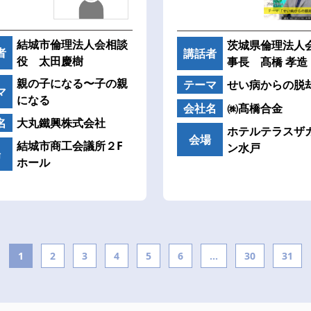
結城市倫理法人会相談
茨城県倫理法人会
者
講話者
役 太田慶樹
事長 髙橋 孝造
親の子になる〜子の親
テーマ
せい病からの脱
マ
になる
会社名
㈱髙橋合金
名
大丸鐵興株式会社
ホテルテラスザ
会場
結城市商工会議所２F
ン水戸
場
ホール
1
2
3
4
5
6
...
30
31