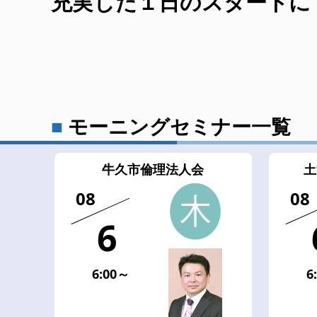
充実した１日のスタートに
モーニングセミナー一覧
牛久市倫理法人会
土
08
08
6
6:00～
6