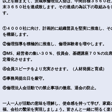
以上を踏まえて、茨城県倫理法人会は、中間目標３５６０社
末３６５０社を達成致します。その達成の為以下の取組みを
す。
①４０００社に向け、計画的に組織普及を堅実に推進し、そ
を構築します。
②倫理指導を積極的に推進し、倫理体験者を増やします。
③MS、経営者の集い３０％、役員会、基礎講座７０％の出
定着化させます。
④会員スピーチをより充実させます。（人材発掘と育成）
⑤事務局提出日を厳守。
⑥倫理法人会活動での禁止事項の徹底、退会の防止。
一人一人が活動の意味を理解し、使命感を持って学び、家庭
福、会社の繫栄を実現しましょう。皆さんと一緒に明るく楽