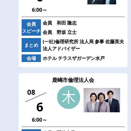
6:00～
会員 和田 隆志
会員
スピーチ
会員 野坂 立士
(一社)倫理研究所 法人局 参事 佐藤英夫
まとめ
法人アドバイザー
会場
ホテル テラスザガーデン水戸
鹿嶋市倫理法人会
08
6
6:00～