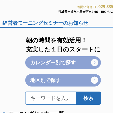
029-83
お問い合せ TEL
茨城県土浦市木田余西台2-66 IBCビル
経営者モーニングセミナーのお知らせ
朝の時間を有効活用！
充実した１日のスタートに
カレンダー別で探す
地区別で探す
検索