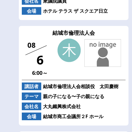
会社名
衆議院議員
会場
ホテル テラス ザ スクエア日立
結城市倫理法人会
08
6
6:00～
講話者
結城市倫理法人会相談役 太田慶樹
テーマ
親の子になる〜子の親になる
会社名
大丸鐵興株式会社
会場
結城市商工会議所２F ホール