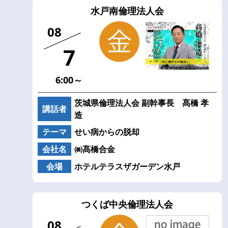
水戸南倫理法人会
08
7
6:00～
茨城県倫理法人会 副幹事長 髙橋 孝
講話者
造
テーマ
せい病からの脱却
会社名
㈱髙橋合金
会場
ホテルテラスザガーデン水戸
つくば中央倫理法人会
08