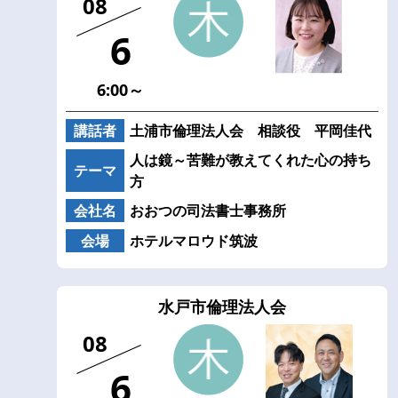
08
6
6:00～
講話者
土浦市倫理法人会 相談役 平岡佳代
人は鏡～苦難が教えてくれた心の持ち
テーマ
方
会社名
おおつの司法書士事務所
会場
ホテルマロウド筑波
水戸市倫理法人会
08
6