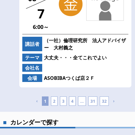
7
6:00～
（一社）倫理研究所 法人アドバイザ
講話者
ー 大村義之
テーマ
大丈夫・・・全てこれでよい
会社名
会場
ASOBIBAつくば店２Ｆ
‹
›
1
2
3
4
...
31
32
カレンダーで探す