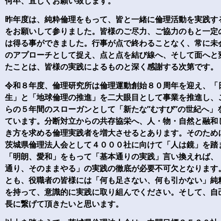
何卒、宜しくお願い致します。
昨年度は、純粋倫理をもって、皆と一緒に倫理活動を実践す
をお願いして参りました。皆様のご尽力、ご協力のもと一定
は得る事ができました。行事が点で終わることなく、常に未
のアプローチとして捉え、点と点を結び線へ、そして面へと
たことは、皆様の実践によるものと深く感謝する次第です。
令和８年度、倫理研究所は倫理運動創始８０周年を迎え、「
生」と「地球倫理の推進」を二大眼目として事業を推進し、
らの５年間のスローガンとして「新たな”むすび”の世紀へ」
ています。分断対立からの共存協栄へ、人・物・自然と融和
き方を求める倫理実践者を増大させるとあります。そのため
茨城県倫理法人会として４０００社に向けて「人は鏡」を踏
「明朗、愛和」をもって「基本通りの実践」言い換えれば、
通り、そのままやる」の実践の徹底が必要不可欠となります
とも、役職者の皆様には「何も足さない、何も引かない」純
を持って、意識的に実践に取り組んでください。そして、自
長に繋げて頂きたいと思います。