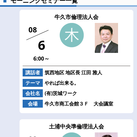
モーニングセミナー一覧
牛久市倫理法人会
08
6
6:00～
講話者
筑西地区 地区長 江田 雅人
テーマ
やれば出来る。
会社名
(有)茨城ワーク
会場
牛久市商工会館３Ｆ 大会議室
土浦中央準倫理法人会