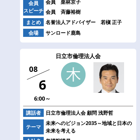
会員 栗林京子
会員
スピーチ
会員 斉藤裕樹
まとめ
名誉法人アドバイザー 若槇 正子
会場
サンロード鹿島
日立市倫理法人会
08
6
6:00～
講話者
日立市倫理法人会 顧問 浅野哲
未来へのビジョン2035～地域と日本の
テーマ
未来を考える